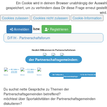
Ein Cookie wird in deinem Browser unabhängig der Auswahl
gespeichert, um zu verhindern dass Dir diese Frage erneut gestellt
wird.
bzw.
Anmelden
Registrieren
D/F/H - Partnerschaftsforum
Herzlich Willkommen im Partnerschaftsforum
der Partnerschaftsgemeinden:
⇐ 46,3 Jahre ⇒
⇐ 21,2 Jahre ⇒
18.04.1980
28.05.2005
06.08.2026
06.08.2026
Der Treffpunkt zum Informationsaustausch für die Freunde der
Champvans
Hüffenhardt
Máriakálnok
Partnerschaftspflege!
Du suchst nette Gespräche zu Themen der
Partnerschaftsgemeinden betreffend?
möchtest über Sportaktivitäten der Partnerschaftsgemeinden
diskutieren?